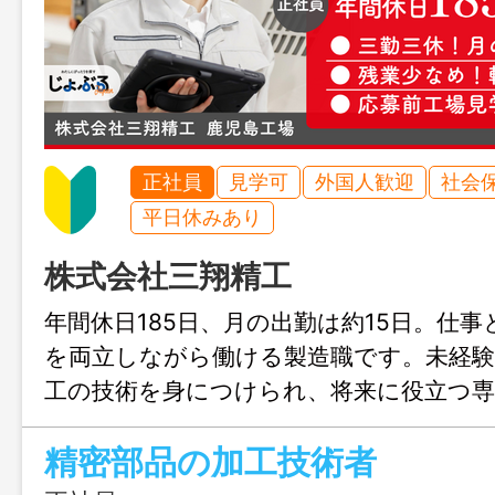
正社員
見学可
外国人歓迎
社会
平日休みあり
株式会社三翔精工
年間休日185日、月の出勤は約15日。仕
を両立しながら働ける製造職です。未経験
工の技術を身につけられ、将来に役立つ
可能。転勤なしで霧島市に腰を据えて働け
精密部品の加工技術者
当や退職金制度など福利厚生も充実してい