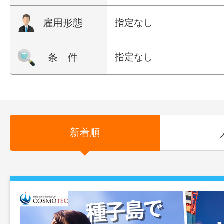
雇用形態
指定なし
条 件
指定なし
新着順