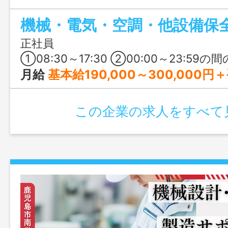
経験者はJAXA関連業務や年収アップも目
機械・電気・空調・他設備保
定を両立できる求人です。
正社員
①08:30～17:30 ②00:00～23:59の間の8時間（交替シフト制） 基本は
月給
基本給190,000～300,000円＋手当 ※賃金については、経験
この企業の求人をすべて