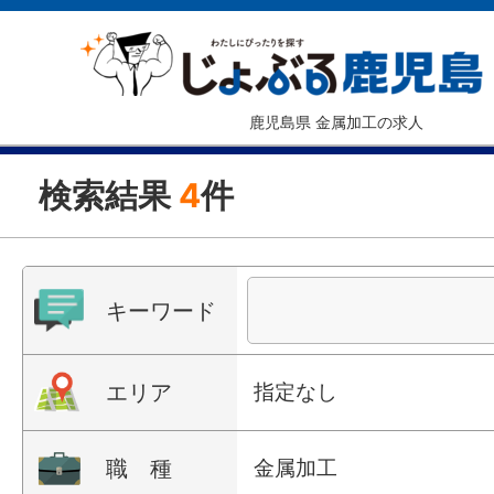
鹿児島県 金属加工の求人
検索結果
4
件
キーワード
エリア
指定なし
職 種
金属加工