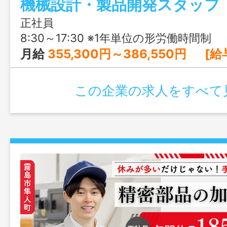
ほか、年収500万円以上を目指せる設計開
場を支える生産管理職として経験を活か
正社員
ナー受講支援や退職金制度など福利厚生も
8:30～17:30 ※1年単位の形労働時間制
業です。
月給
355,300円～386,550円 [給与の内訳] 基本給：303,000円～329,250円 昼食手当：2,000円 通信手当：300円 役職手当：課
この企業の求人をすべて