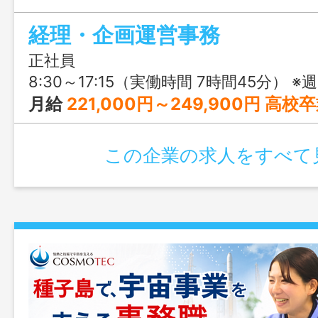
も充実。新しいことに挑戦しながら、長
経理・企画運営事務
です。
正社員
8:30～17:15（実働時間 7時間45分） ※
月給
221,000円～249,900円 高校卒業後4年就業経験：221,000円 短大卒業後4年就業経験：233,700円 大学卒業後4年就業経験：242,900円 大学院卒業後4年就業経験：249,90
この企業の求人をすべて