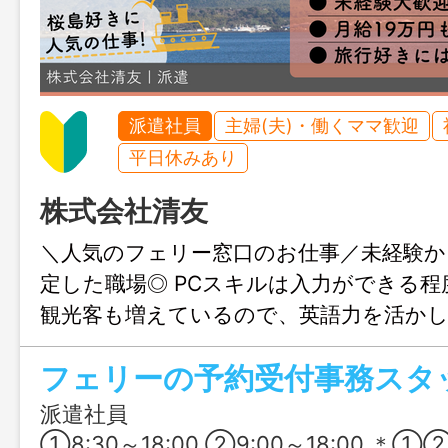
派遣社員
主婦(夫)・働くママ歓迎
平日休みあり
株式会社清友
＼人気のフェリー窓口のお仕事／未経験か
定した職場◎ PCスキルは入力ができる程
観光客も増えているので、英語力を活か
にもオススメ♪ 英語が話せない方もぜひ
フェリーの予約受付事務スタ
派遣社員
①8:30～18:00 ②9:00～18:00 