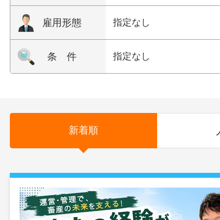
雇用形態
指定なし
条 件
指定なし
新着順