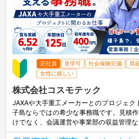
正社員
見学可
社会保険完備
昇
女性に嬉しい
株式会社コスモテック
JAXAや大手重工メーカーとのプロジェク
子島ならではの希少な事務職です。見積作
けでなく、会議運営や事業部の収益管理な
携われるため、事務＋企画のスキルが身