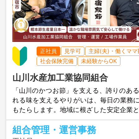
正社員
見学可
主婦(夫)・働くママ
社会保険完備
未経験からOK
山川水産加工業協同組合
「山川のかつお節」を支える、誇りのある
れる味を支えるやりがいは、毎日の業務
もたらします。地域に根ざした安定企業
して働ける環境が整っており、未経験か
組合管理・運営事務
で着実に成長できますよ！プライベート
やすく、「地元で、安心して、やりがい