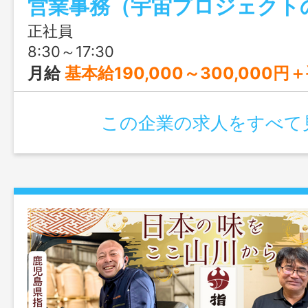
収400万円以上も可能で、残業ほぼなし
あり。宇宙産業を支えながら、種子島で腰
正社員
ける環境が魅力です。
8:30～17:30
月給
基本給190,000～300,000円＋手当 ※賃金については、経験
この企業の求人をすべて