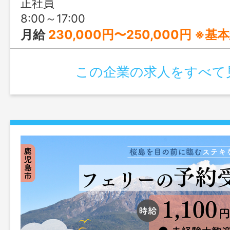
正社員
たい」方にピッタリの職場です。未経験
8:00～17:00
る、ルーティン中心のフィッシュミール
月給
230,000円〜250,000円 ※基
時募集中！
この企業の求人をすべて