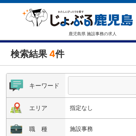
鹿児島県 施設事務の求人
検索結果
4
件
キーワード
エリア
指定なし
職 種
施設事務