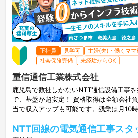
正社員
見学可
主婦(夫)・働くママ
社会保険完備
未経験からOK
重信通信工業株式会社
鹿児島で数社しかないNTT通信設備工事
で、基盤が超安定！ 資格取得は全額会社
当で収入アップも可能です。残業は月10
なので、「安定した基盤で手に職をつけ
NTT回線の電気通信工事スタ
私生活も大切にしたい人」にオススメの