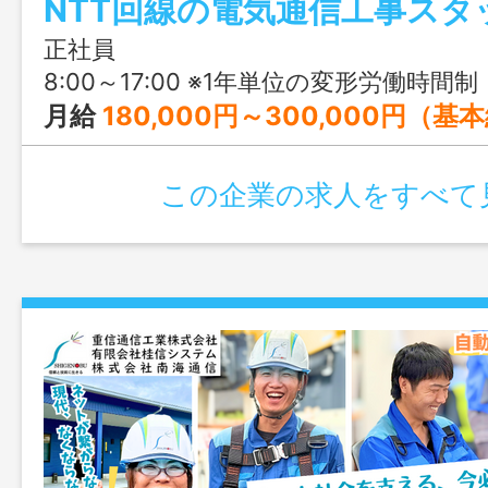
NTT回線の電気通信工事スタ
日」などユニークな福利厚生もあり、仕
トも大切にできる職場です！チームで動
正社員
も安心してスタートできますよ！
8:00～17:00 ※1年単位の変形労働時間制
月給
180,000円～300,000円（基本給）＋各種手当 ※今の収
この企業の求人をすべて