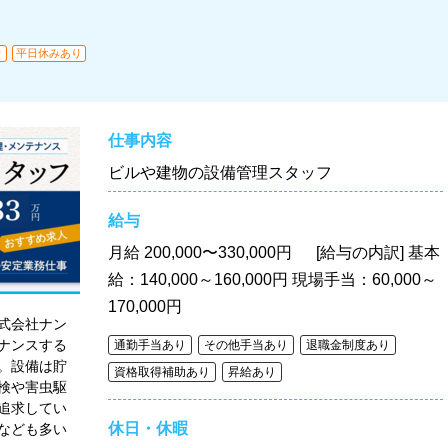
り
平日休みあり
仕事内容
ビルや建物の設備管理スタッフ
給与
月給
200,000〜330,000円 [給与の内訳] 基本
給：140,000～160,000円 現場手当：60,000～
170,000円
式会社ナン
ナンスする
通勤手当あり
その他手当あり
退職金制度あり
。設備は貯
資格取得補助あり
昇給あり
検や害虫駆
追求してい
休日・休暇
なども多い