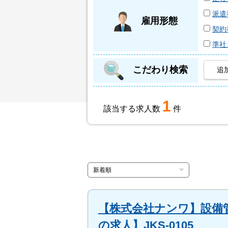
派遣
雇用形態
契約
準社
こだわり検索
追
1
該当する求人数
件
【株式会社ナンワ】設備
の求人】JKS-0105