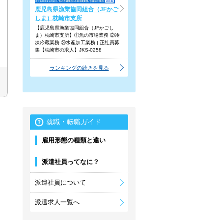
鹿児島県漁業協同組合（JFかご
しま）枕崎市支所
【鹿児島県漁業協同組合（JFかごし
ま）枕崎市支所】①魚の市場業務 ②冷
凍冷蔵業務 ③水産加工業務 | 正社員募
集【枕崎市の求人】JKS-0258
ランキングの続きを見る
就職・転職ガイド
雇用形態の種類と違い
派遣社員ってなに？
派遣社員について
派遣求人一覧へ