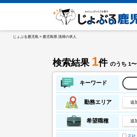
じょぶる鹿児島
> 鹿児島県 清掃の求人
1
検索結果
件
のうち 1〜
キーワード
勤務エリア
追
希望職種
追
正社