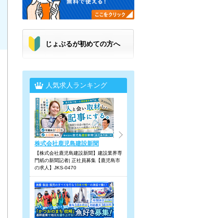
じょぶるが初めての方へ
人気求人ランキング
株式会社鹿児島建設新聞
【株式会社鹿児島建設新聞】建設業界専
門紙の新聞記者| 正社員募集【鹿児島市
の求人】JKS-0470