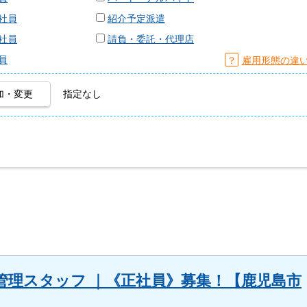
社員
紹介予定派遣
社員
請負・委託・代理店
員
？
雇用形態の違
加・変更
指定なし
管理スタッフ ｜《正社員》募集！【鹿児島市