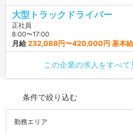
ます。 『無借金経営』で安定した経営環
大型トラックドライバー
調に売り上げを伸ばしており、地元鹿児
働きたい方にぜひおススメです♪
正社員
8:00〜17:00
月給
232,088円〜420,000円 基本給 193,00
この企業の求人をすべて
条件で絞り込む
勤務エリア