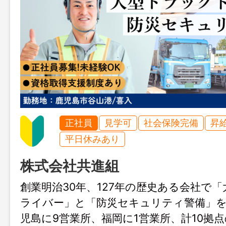
正社員
見学可
社会保険完備
昇
平日休みあり
株式会社共進組
創業明治30年、127年の歴史ある会社で
ライバー」と「防災セキュリティ警備」
児島に9営業所、福岡に1営業所、計10拠