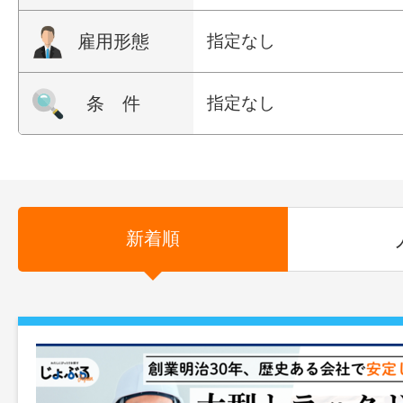
雇用形態
指定なし
条 件
指定なし
新着順