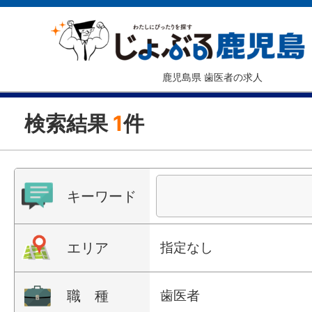
鹿児島県 歯医者の求人
検索結果
1
件
キーワード
エリア
指定なし
職 種
歯医者