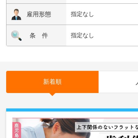
雇用形態
指定なし
条 件
指定なし
新着順