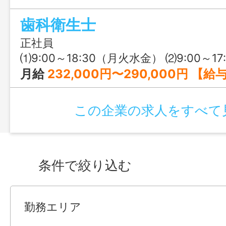
働きやすさも抜群。未経験やブランクの
歯科衛生士
し、セミナー費用全額補助や住宅手当・引
頑張るあなたを全力でサポートします。
正社員
⑴9:00～18:30（月火水金） ⑵9:00～17
月給
232,000円〜290,000円 【給与の内訳】 基本給：168,000円〜195,000円 資格手当：25,000円〜30,000円 技能手当：20,000円〜40,000円 チームワ
この企業の求人をすべて
条件で絞り込む
勤務エリア