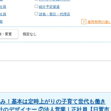
社員
紹介予定派遣
社員
請負・委託・代理店
員
？
雇用形態の違
加・変更
指定なし
祝休み！基本は定時上がりの子育て世代も働き
社のデザイナー ②法人営業｜正社員【日置市