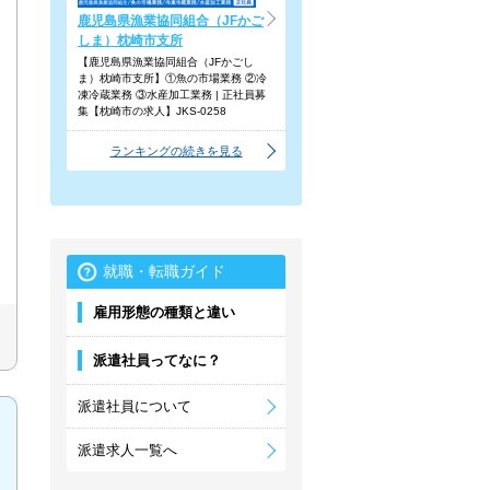
鹿児島県漁業協同組合（JFかご
しま）枕崎市支所
【鹿児島県漁業協同組合（JFかごし
ま）枕崎市支所】①魚の市場業務 ②冷
凍冷蔵業務 ③水産加工業務 | 正社員募
集【枕崎市の求人】JKS-0258
ランキングの続きを見る
就職・転職ガイド
雇用形態の種類と違い
派遣社員ってなに？
派遣社員について
派遣求人一覧へ