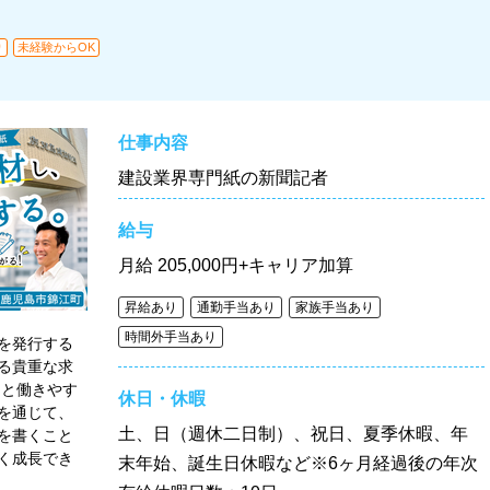
り
未経験からOK
仕事内容
建設業界専門紙の新聞記者
給与
月給
205,000円+キャリア加算
昇給あり
通勤手当あり
家族手当あり
時間外手当あり
を発行する
る貴重な求
日と働きやす
休日・休暇
を通じて、
土、日（週休二日制）、祝日、夏季休暇、年
を書くこと
く成長でき
末年始、誕生日休暇など※6ヶ月経過後の年次