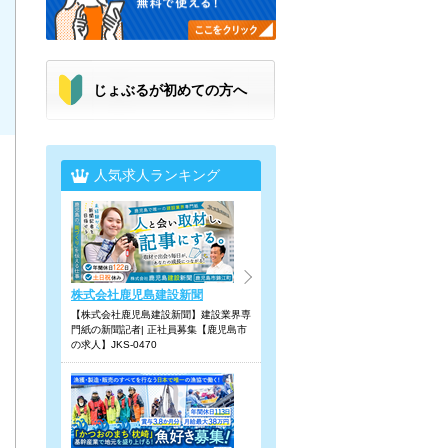
じょぶるが初めての方へ
人気求人ランキング
株式会社鹿児島建設新聞
【株式会社鹿児島建設新聞】建設業界専
門紙の新聞記者| 正社員募集【鹿児島市
の求人】JKS-0470