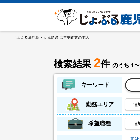
じょぶる鹿児島
> 鹿児島県 広告制作業の求人
2
検索結果
件
のうち 1〜
キーワード
勤務エリア
追
希望職種
追
正社