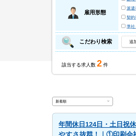
派遣
雇用形態
契約
準社
こだわり検索
追
2
該当する求人数
件
年間休日124日・土日
やすさ抜群！｜①印刷会