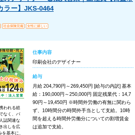
ー】JKS-0464
社会保険完備
女性に嬉しい
仕事内容
印刷会社のデザイナー
給与
月給
204,790円～269,450円 [給与の内訳] 基本
給：190,000円～250,000円 固定残業代：14,7
90円～19,450円 ※時間外労働の有無に関わら
携われる総
ず、10時間分の時間外手当として支給。10時
でなく、パ
間を超える時間外労働分についての割増賃金
人誌関連な
き出しを広
は追加で支給。
みを基本に、