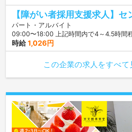
で4時間から勤務OKで、自分のペースを
しずつ仕事に慣れていけます。就労支援
です。
パート・アルバイト
09:00〜18:00 上記時間内で4～4.5時間
時給
1,026円
この企業の求人をすべて