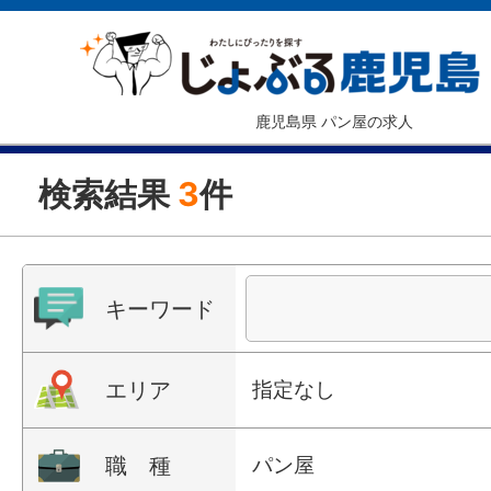
鹿児島県 パン屋の求人
検索結果
3
件
キーワード
エリア
指定なし
職 種
パン屋