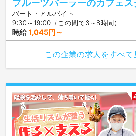
フルーツパーラーのカフェス
でき、おしゃれなカフェで楽しく働けま
に撮りたくなるスイーツに囲まれながら
パート・アルバイト
日モチベーションもアップ♪スイーツ好き
9:30～19:00（この間で3～8時間）
割もあります！
時給
1,045円～
この企業の求人をすべて