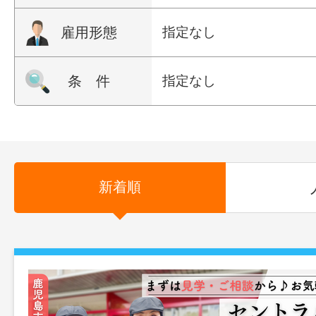
雇用形態
指定なし
条 件
指定なし
新着順