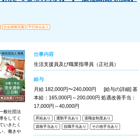
社会保険完備
平日休みあり
仕事内容
生活支援員及び職業指導員（正社員）
給与
月給
182,000円〜240,000円 [給与の詳細] 基
本給：165,000円～200,000円 処遇改善手当：
17,000円～40,000円
一般社団法
導をしてく
昇給あり
通勤手当あり
退職金制度あり
ていきたく
資格手当あり
役職手当あり
その他手当あり
い、働きや