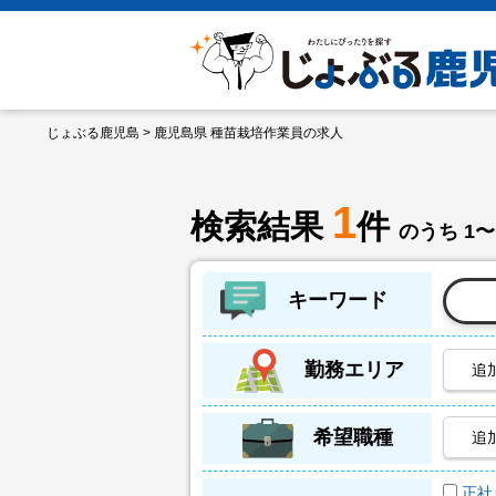
じょぶる鹿児島
> 鹿児島県 種苗栽培作業員の求人
1
検索結果
件
のうち 1〜
キーワード
勤務エリア
追
希望職種
追
正社