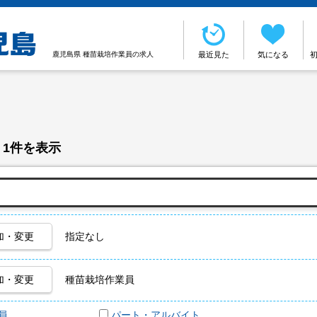
鹿児島県 種苗栽培作業員の求人
最近見た
気になる
 1件を表示
加・変更
指定なし
加・変更
種苗栽培作業員
員
パート・アルバイト