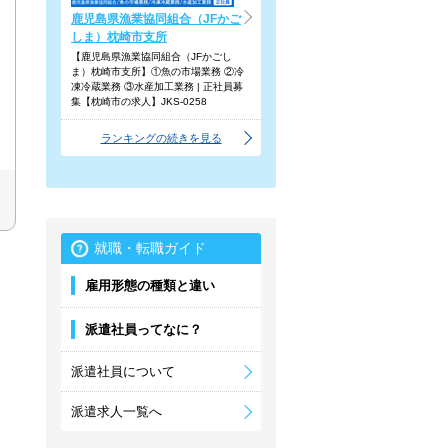
鹿児島県漁業協同組合（JFかご
しま）枕崎市支所
【鹿児島県漁業協同組合（JFかごし
ま）枕崎市支所】①魚の市場業務 ②冷
凍冷蔵業務 ③水産加工業務 | 正社員募
集【枕崎市の求人】JKS-0258
ランキングの続きを見る
就職・転職ガイド
雇用形態の種類と違い
派遣社員ってなに？
派遣社員について
派遣求人一覧へ