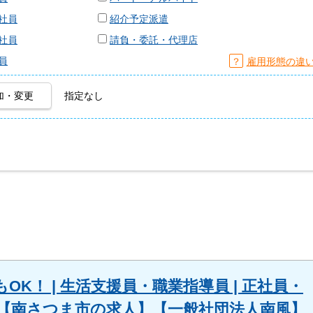
社員
紹介予定派遣
社員
請負・委託・代理店
員
？
雇用形態の違
加・変更
指定なし
K！ | 生活支援員・職業指導員 | 正社員・
【南さつま市の求人】【一般社団法人南風】