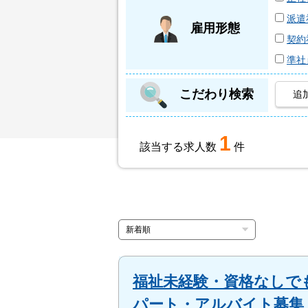
派遣
雇用形態
契約
準社
こだわり検索
追
1
該当する求人数
件
福祉未経験・資格なしでもO
パート・アルバイト募集