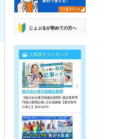
じょぶるが初めての方へ
人気求人ランキング
株式会社鹿児島建設新聞
【株式会社鹿児島建設新聞】建設業界専
門紙の新聞記者| 正社員募集【鹿児島市
の求人】JKS-0470