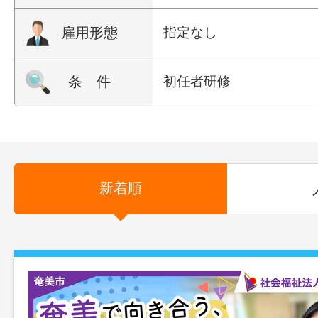
雇用形態
指定なし
条 件
初任者研修
新着順