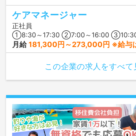
はなく、スキマ時間に介護補助など現場
ケアマネージャー
が特長。多事業を展開する法人だから、急
業所がフォローしやすい体制です。移住も
正社員
くで、落ち着いて働きたい方にもおすす
①8:30～17:30 ②7:00～16:00 ③10:30～19:30 ④17:00～翌9:00 ※①～
月給
181,300円～273,000円 ※給与は経験や能力により決定します。 [給与の内訳] 基本給：178,300
この企業の求人をすべて