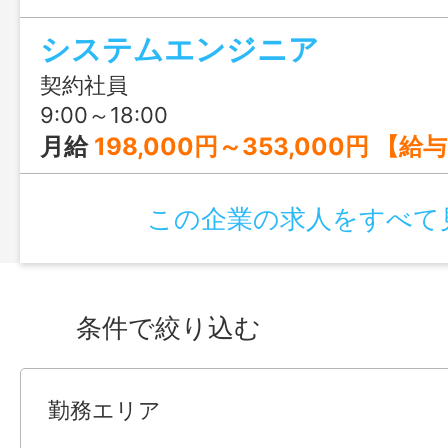
く、服装自由や社内Barなど自由な社風も
システムエンジニア
開発やWebサービス営業に興味がある方
契約社員
9:00～18:00
月給
198,000円～353,000円 【給与の内訳】 基本給：180,000円～325,000円 住宅手当：15,0
この企業の求人をすべて
条件で絞り込む
勤務エリア