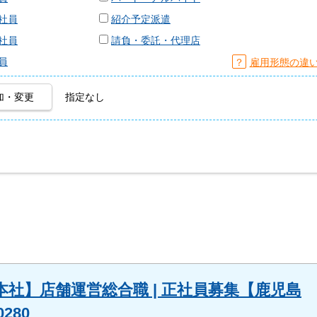
社員
紹介予定派遣
社員
請負・委託・代理店
員
？
雇用形態の違
加・変更
指定なし
社】店舗運営総合職 | 正社員募集【鹿児島
280