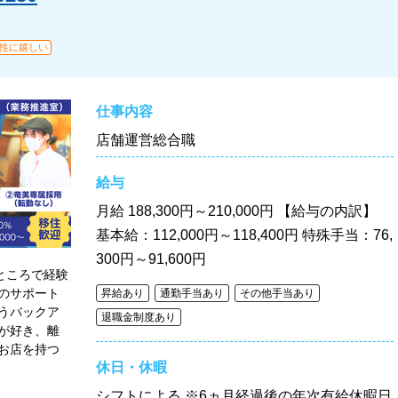
性に嬉しい
仕事内容
店舗運営総合職
給与
月給
188,300円～210,000円 【給与の内訳】
基本給：112,000円～118,400円 特殊手当：76,
300円～91,600円
ところで経験
のサポート
昇給あり
通勤手当あり
その他手当あり
うバックア
退職金制度あり
が好き、離
お店を持つ
休日・休暇
シフトによる ※6ヵ月経過後の年次有給休暇日