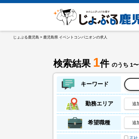
じょぶる鹿児島
> 鹿児島県 イベントコンパニオンの求人
1
検索結果
件
のうち 1〜
キーワード
勤務エリア
追
希望職種
追
正社