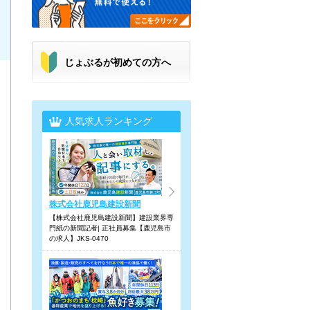
じょぶるが初めての方へ
人気求人ランキング
株式会社鹿児島建設新聞
【株式会社鹿児島建設新聞】建設業界専
門紙の新聞記者| 正社員募集【鹿児島市
の求人】JKS-0470