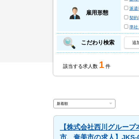
派遣
雇用形態
契約
準社
こだわり検索
追
1
該当する求人数
件
【株式会社西川グループ本
市、奄美市の求人】JKS-0