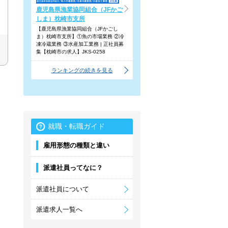
鹿児島県漁業協同組合（JFかご
しま）枕崎市支所
【鹿児島県漁業協同組合（JFかごし
ま）枕崎市支所】①魚の市場業務 ②冷
凍冷蔵業務 ③水産加工業務 | 正社員募
集【枕崎市の求人】JKS-0258
ランキングの続きを見る
就職・転職ガイド
雇用形態の種類と違い
派遣社員ってなに？
派遣社員について
派遣求人一覧へ