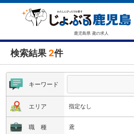
鹿児島県 鳶の求人
検索結果
2
件
キーワード
エリア
指定なし
職 種
鳶