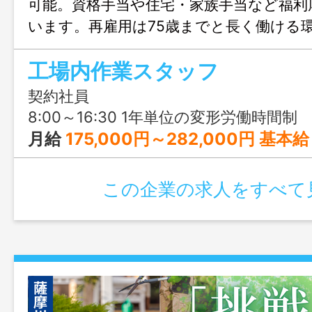
可能。資格手当や住宅・家族手当など福利
います。再雇用は75歳までと長く働ける
り、地域インフラを支える安定企業で腰
工場内作業スタッフ
場です。
契約社員
8:00～16:30 1年単位の変形労働時間制
月給
175,000円～282,000円 基本給：135,000円〜170,000円 職能手当：8,000円〜32,000円 技術手当：8
この企業の求人をすべて