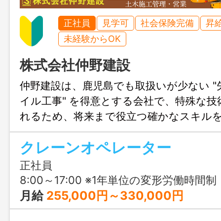
正社員
見学可
社会保険完備
昇
未経験からOK
株式会社仲野建設
仲野建設は、鹿児島でも取扱いが少ない "
イル工事" を得意とする会社で、特殊な
れるため、将来まで役立つ確かなスキル
す。重機・大型クレーン・各種トラックな
クレーンオペレーター
を扱える環境も魅力。資格取得のサポー
り、経験者はもちろん、手に職をつけた
正社員
やすい職場です。
8:00～17:00 ※1年単位の変形労働時間制
月給
255,000円～330,000円