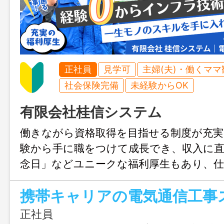
正社員
見学可
主婦(夫)・働くママ
社会保険完備
未経験からOK
有限会社桂信システム
働きながら資格取得を目指せる制度が充実
験から手に職をつけて成長でき、収入に直
念日」などユニークな福利厚生もあり、
トも大切にできる職場です。チームで動
携帯キャリアの電気通信工事
も安心してスタートできますよ！
正社員