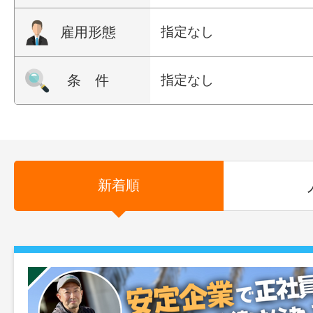
雇用形態
指定なし
条 件
指定なし
新着順