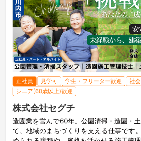
正社員
見学可
学生・フリーター歓迎
社会
シニア(60歳以上)歓迎
株式会社セグチ
造園業を営んで60年。公園清掃・造園・
て、地域のまちづくりを支える仕事です
められる職種や、資格を活かせる施工管理