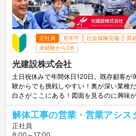
正社員
見学可
社会保険完備
昇
未経験からOK
光建設株式会社
土日祝休みで年間休日120日。既存顧客が
験からでも挑戦しやすい！奥が深い業種
白さがここにある！図面を見るのに興味
すことが好き、そんな方にぜひオススメ
解体工事の営業・営業アシス
正社員
8:00～17:00