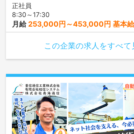
インフラを支えており、景気に左右され
正社員
特長。 営業（見積・積算）と現場（工事
8:30～17:30
で、専門性を高めながら長くキャリアを
月給
253,000円～453,000円 基本給：250,000円〜450,000
この企業の求人をすべて