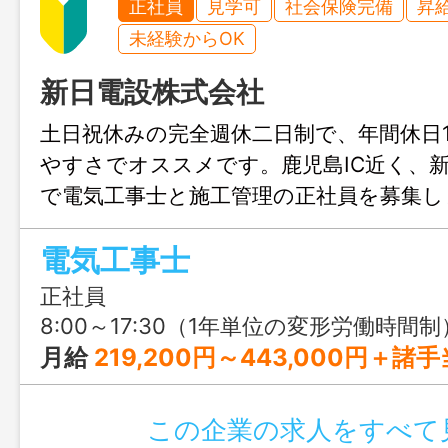
正社員
見学可
社会保険完備
昇
未経験からOK
新日電設株式会社
土日祝休みの完全週休二日制で、年間休日1
やすさでオススメです。鹿児島IC近く、
で電気工事士と施工管理の正社員を募集し
事士として経験を活かしたい、働きやす
電気工事士
アアップしたい方にぜひオススメです♪
正社員
8:00～17:30（1年単位の変形労働時間制
月給
219,200円～443,000円＋諸手当 【給与の内訳・第二種電気工事士をお持ちの場合】 基本給：202,200円～300,000円 現場手当：5,000円 役付手当：10,000円～20,000円 資格手当：2,000円～18,000円 【第一種電気工事士をお持ちの場合 】 基本給：226,30
この企業の求人をすべて