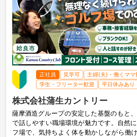
正社員
見学可
主婦(夫)・働くママ
学生・フリーター歓迎
平日休みあり
株式会社蒲生カントリー
薩摩酒造グループの安定した基盤のもと
で話しやすい職場環境が魅力です。自然
フ場で、気持ちよく体を動かしながら働