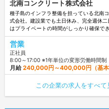
北南コンクリート株式会社
種子島のインフラ整備を担っている北南
式会社。建設業でも土日休み、完全週休二
はプライベートの時間がしっかり確保で
力的！未経験、無資格でも、入社後に仕事
営業
格取得を目指せます！社宅もあるので、
歓迎です！
正社員
8:00～17:00 ※1年単位の変形労働時間制
月給
240,000円～400,000円（基
この企業の求人をすべて