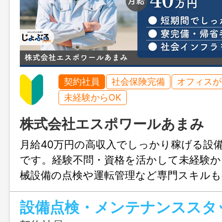
契約社員
社会保険完備
オフィスが
未経験からOK
株式会社エスポワールあまみ
月給40万円の高収入でしっかり稼げる設
です。経験不問・資格を活かして未経験か
械設備の点検や運転管理など専門スキル
馬毛島での勤務ですが、寮完備・帰省手当
設備点検・メンテナンススタ
のサポートもあり、期間を決めて集中し
もおすすめです。