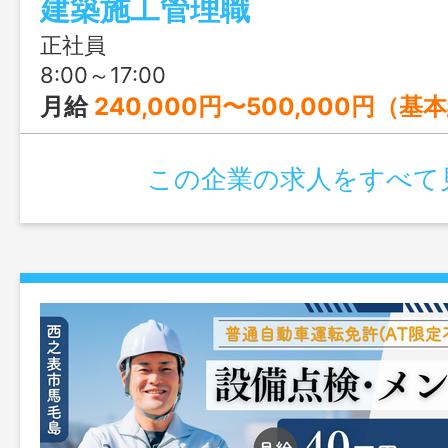
建築施工管理職
生も充実。現場への直行直帰も可能で、腰
アを築きたい方におすすめの環境です。
正社員
8:00～17:00
月給
240,000円〜500,000円（基本給） ※経験・能力等を考慮の
この企業の求人をすべて