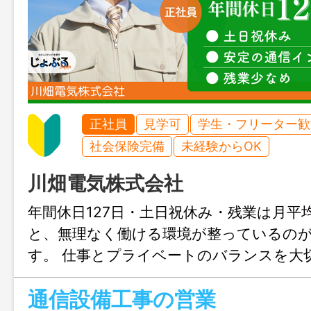
正社員
見学可
学生・フリーター歓
社会保険完備
未経験からOK
川畑電気株式会社
年間休日127日・土日祝休み・残業は月平均
と、無理なく働ける環境が整っているの
す。 仕事とプライベートのバランスを大
安定した働き方が叶います。 1960年創
通信設備工事の営業
て、医療機関や学校、金融機関など社会に