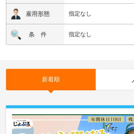
雇用形態
指定なし
条 件
指定なし
新着順