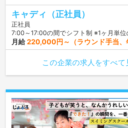
日119日、残業も月5時間未満と少なく、
キャディ（正社員）
も大切にできます。
正社員
7:00～17:00の間でシフト制 ※1ヶ月単位の変形労働時間制（週平均40時間以内） 【シフト例】 ・7:00～15:45 ・8
月給
220,000円～（ラウンド手当、年齢手当を含む） ※年齢・ご経験・ス
この企業の求人をすべて