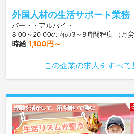
能。「ありがとう」を直接もらえる、人
外国人材の生活サポート業務
まま活かせる、やりがいあるお仕事です
パート・アルバイト
8:00～20:00の内の3～8時間程度 （月労働時間：80～170時間程度の変形労働時間制） ※シフト制 ※労働時間は相談に応
時給
1,100円～
この企業の求人をすべて