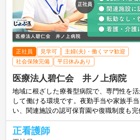
正社員
見学可
主婦(夫)・働くママ歓迎
社会保険完備
平日休みあり
医療法人碧仁会 井ノ上病院
地域に根ざした療養型病院で、専門性を活
して働ける環境です。夜勤手当や家族手当
い、関連施設の認可保育園や復職制度も完
ージが変わっても続けやすく、腰を据え
正看護師
い方におすすめです。