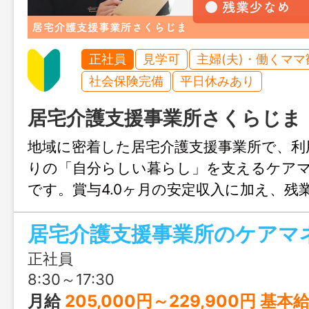
正社員
見学可
主婦(夫)・働くママ
社会保険完備
平日休みあり
居宅介護支援事業所さくらじま
地域に密着した居宅介護支援事業所で、利
りの「自分らしい暮らし」を支えるケア
です。賞与4.0ヶ月の安定収入に加え、残
祝休みで働きやすさも抜群。単身寮完備で
居宅介護支援事業所のケアマ
やUIターンも安心です。
正社員
8:30～17:30
月給
205,000円～229,900円 基本給：191,500円～216,400円 業務手当：3,500円 ケア