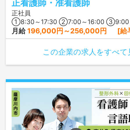
正看護師・准看護師
した医療法人で、長く安心してキャリア
です。
正社員
①8:30～17:30 ②7:00～16:00 ③9:00～18:30の間の8時間程度 ④17:00～翌9:00 ※日勤は①を基本に早出・遅出シフトあり ※④の夜勤は、月4～5回程度 ※1ヶ⽉単位の変形労働時間制 ※所定の労働日・休日
月給
196,000円～256,000円 [給与の内訳] 基本給：190,000円～250,000円 ベースアップ手当：6,
この企業の求人をすべて