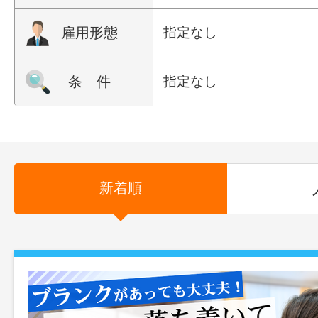
雇用形態
指定なし
条 件
指定なし
新着順