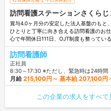
訪問看護ステーションさくらじ
賞与4.0ヶ月分の安定した法人基盤のもと
ひとりと丁寧に向き合える訪問看護のお仕
心で年間休日111日、OJT制度も整ってい
経験の方やブランクのある方も安心して
訪問看護師
す。地域医療に貢献したい方にぴったり
正社員
8:30～17:30 ※ただし、緊急時は24時
月給
215,100円～ 基本給 207,100円～＋諸手当8,000円 【給与モデル】 基本給：207,100円 職務手当：3,000円 危険手当：3,50
この企業の求人をすべて