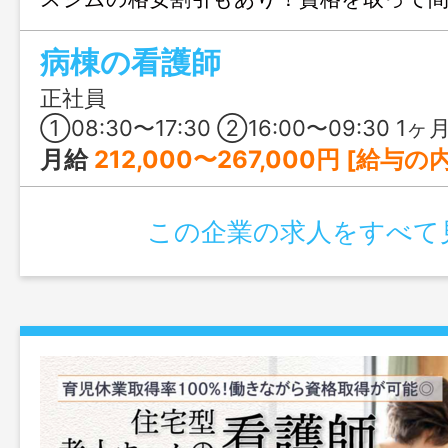
ランクがある方でも仕事を覚えやすい制
病棟の看護師
ます。
正社員
①08:30〜17:30 ②16:00〜09:30 1ヶ月単位の変形労働時間制 ①②
月給
212,000〜267,000円 [給与の内訳] 基本給：185,000～240,000円 技能手当
この企業の求人をすべて