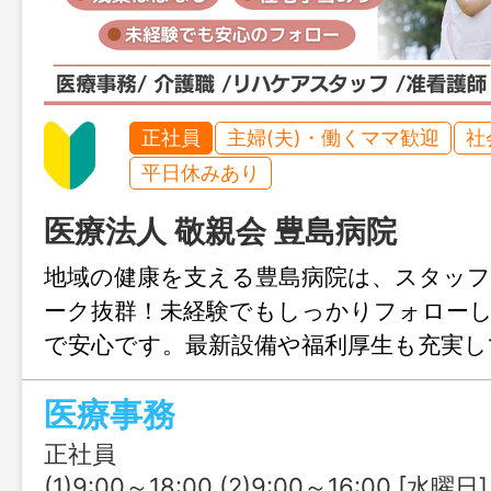
正社員
主婦(夫)・働くママ歓迎
社
平日休みあり
医療法人 敬親会 豊島病院
地域の健康を支える豊島病院は、スタッ
ーク抜群！未経験でもしっかりフォロー
で安心です。最新設備や福利厚生も充実し
すさ◎。お休みもしっかり取れるので、
医療事務
大切にできます。自分のペースで成長し
いを感じられる職場です！
正社員
(1)9:00～18:00 (2)9:00～16:00 [水曜日] (3)9:00～13:00 [土曜日] ※シフト制 ※週40時間・月171時間で調整 