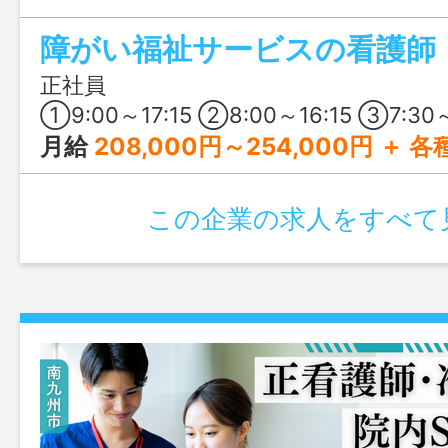
しやすい職場なので、そろそろ扶養内か
障がい福祉サービスの看護師
いと考えている方にもピッタリですよ♪【実
日祝休みのパートも同時募集中！】
正社員
①9:00～17:15 ②8:00～16:15 ③7:30～15:45 ④20:00～翌6:00 ⑤17:00～翌9:30 ＊主に①がメイン、②③が週に2～3回程度 ＊宿直の際④、月に1～2回程度。（希望者のみ） ＊夜勤の際⑤、夜勤スタッフに欠員が出た場合などに月1回程度 ※1ヶ月単位の変形労働時間制 ※所定労働日、休日、始業終業は
月給
208,000円～254,000円 ＋ 各種手当 【給与の内訳】 基本給：175,000円～215,000円 新処遇改善手当：30,000円～34,000円 資格手当：3,000円～5,000円 宿直手当：5,000円/回（※勤務明けの出勤あり）
この企業の求人をすべて