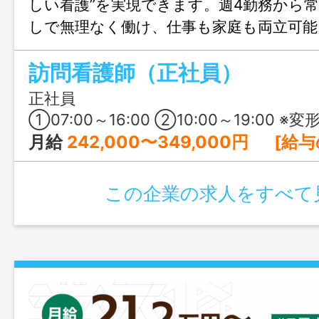
しい看護”を実現できます。週4勤務から
しで無理なく働け、仕事も家庭も両立可能
を積みながらステップアップもできる環
訪問看護師（正社員）
ト・アルバイトも同時募集中！
正社員
①07:00～16:00 ②10:00～19:00 ※変形労働時間制（1ヶ月単位で設定） ※上記は勤務の一例です。利用者の状況に合わせて、月1
月給
242,000〜349,000円 [給与の内訳] 基本給：192,000〜289,000円 資格手当：40,000円 
この企業の求人をすべて