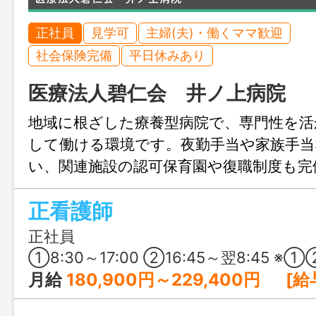
正社員
見学可
主婦(夫)・働くママ歓迎
社会保険完備
平日休みあり
医療法人碧仁会 井ノ上病院
地域に根ざした療養型病院で、専門性を活
して働ける環境です。夜勤手当や家族手当
い、関連施設の認可保育園や復職制度も完
ージが変わっても続けやすく、腰を据え
正看護師
い方におすすめです。
正社員
①8:30～17:00 ②16:45～翌8:45 ※①②の交替制 ※夜勤勤務の②は月4回程度 
月給
180,900円～229,400円 [給与の内訳] 基本給：165,900円～21