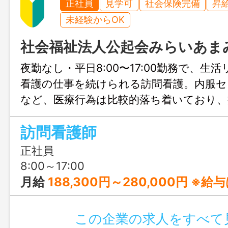
正社員
見学可
社会保険完備
昇
未経験からOK
社会福祉法人公起会みらいあま
夜勤なし・平日8:00〜17:00勤務で、生
看護の仕事を続けられる訪問看護。内服セ
など、医療行為は比較的落ち着いており、
ただしさは少なめ。精神科6〜7割、介護3
訪問看護師
構成で、一人ひとりとじっくり関係を築
す。同行期間をしっかり設けたOJT体制
正社員
が初めての方も安心してスタートできる
8:00～17:00
月給
188,300円～280,000円 ※給与は経験や能力により決定します。 [給与の内訳] 基本給：178,300
この企業の求人をすべて