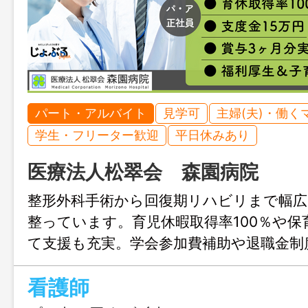
パート・アルバイト
見学可
主婦(夫)・働く
学生・フリーター歓迎
平日休みあり
医療法人松翠会 森園病院
整形外科手術から回復期リハビリまで幅広
整っています。育児休暇取得率100％や保
て支援も充実。学会参加費補助や退職金制
職として長く安定して働ける体制が整っ
看護師
トから常勤まで柔軟な働き方が可能なの