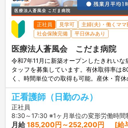
正社員
見学可
主婦(夫)・働くママ
社会保険完備
平日休みあり
医療法人蒼風会 こだま病院
令和7年11月に新築オープンしたきれいな
タッフを募集しています。有休取得率は8
く、時間単位での取得も可能。産休・育休
り、子育て世代も働きやすい環境です。教
正看護師（日勤のみ）
ニングなど研修制度も整っており、精神
安心してスタートできます。
正社員
8:30～17:30 ※1ヶ月単位の変形労働時間
月給
185,200円～252,200円 [給与の内訳] 基本給：179,000円～246,000円 ベースアップ手当：6