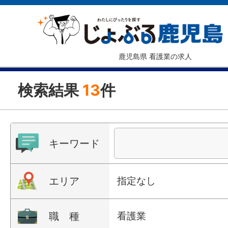
鹿児島県 看護業の求人
検索結果
13
件
キーワード
エリア
指定なし
職 種
看護業