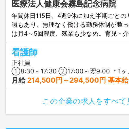
医療法人健康会霧島記念病院
年間休日115日、4週9休に加え半期ごと
暇もあり、無理なく働ける勤務体制が整
は月4～5回程度、残業も少なめ。育児・
績や福利厚生も充実しており、ライフス
看護師
ても長く安心して働ける職場です。
正社員
①8:30～17:30 ②17:00～翌9:00 ＊1ヶ月単位の変形労働時間制 ＊交代制（夜勤は月に4～5回程度） ＊対象
月給
214,500円～294,500円 基本給：200,000円～280,00
この企業の求人をすべて