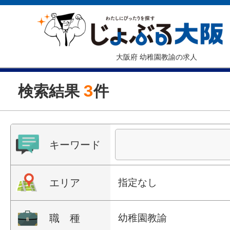
大阪府 幼稚園教諭の求人
検索結果
3
件
キーワード
エリア
指定なし
職 種
幼稚園教諭