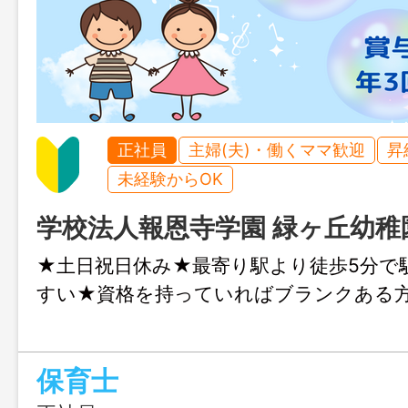
正社員
主婦(夫)・働くママ歓迎
昇
未経験からOK
学校法人報恩寺学園 緑ヶ丘幼稚
★土日祝日休み★最寄り駅より徒歩5分で
すい★資格を持っていればブランクある
保育士