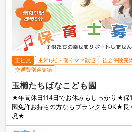
正社員
主婦(夫)・働くママ歓迎
社会保険完
交通費別途支給
玉櫛たちばなこども園
★年間休日114日でお休みもしっかり★保
園免許お持ちの方ならブランクもOK★長
境★