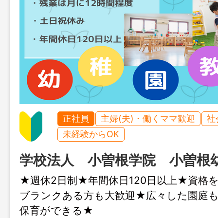
正社員
主婦(夫)・働くママ歓迎
社
未経験からOK
学校法人 小曽根学院 小曽根
★週休2日制★年間休日120日以上★資格
ブランクある方も大歓迎★広々した園庭
保育ができる★